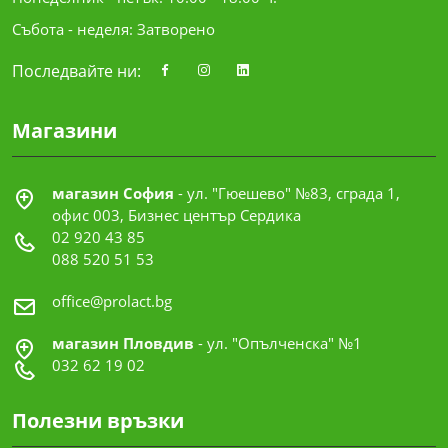
Събота - неделя: Затворено
Последвайте ни:
Магазини
магазин София
- ул. "Гюешево" №83, сграда 1,
офис 003, Бизнес център Сердика
02 920 43 85
088 520 51 53
office@prolact.bg
магазин Пловдив
- ул. "Опълченска" №1
032 62 19 02
Полезни връзки