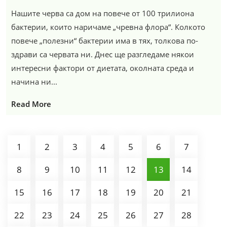
Нашите черва са дом на повече от 100 трилиона
бактерии, които наричаме „чревна флора“. Колкото
повече „полезни“ бактерии има в тях, толкова по-
здрави са червата ни. Днес ще разгледаме някои
интересни фактори от диетата, околната среда и
начина ни...
Read More
1
2
3
4
5
6
7
8
9
10
11
12
13
14
15
16
17
18
19
20
21
22
23
24
25
26
27
28