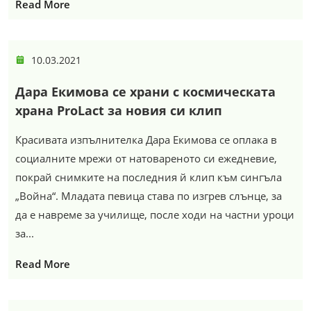
Read More
10.03.2021
Дара Екимова се храни с космическата
храна ProLact за новия си клип
Красивата изпълнителка Дара Екимова се оплака в
социалните мрежи от натовареното си ежедневие,
покрай снимките на последния й клип към сингъла
„Война“. Младата певица става по изгрев слънце, за
да е навреме за училище, после ходи на частни уроци
за...
Read More