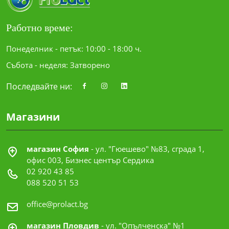
Работно време:
Понеделник - петък: 10:00 - 18:00 ч.
Събота - неделя: Затворено
Последвайте ни:
Магазини
магазин София
- ул. "Гюешево" №83, сграда 1,
офис 003, Бизнес център Сердика
02 920 43 85
088 520 51 53
office@prolact.bg
магазин Пловдив
- ул. "Опълченска" №1