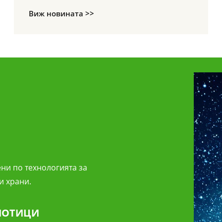
Виж новината >>
ни по технологията за
и храни.
ИОТИЦИ