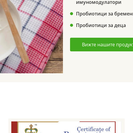
имуномодулатори
Пробиотици за бремен
Пробиотици за деца
Вижте нашите продук