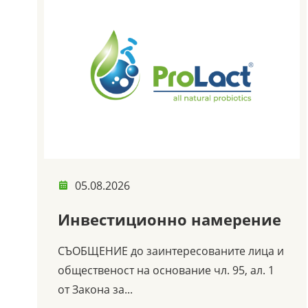
08.09.2023
Международна
сертификация на
продуктите ProLact
ProLact държи изключително много на
качеството на пробиотиците, които
произвежда и това се...