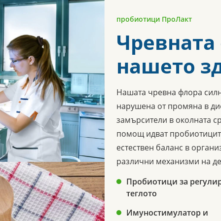
пробиотици ПроЛакт
Чревната
нашето з
Нашата чревна флора силн
нарушена от промяна в дие
замърсители в околната ср
помощ идват пробиотиците
естествен баланс в орган
различни механизми на де
Пробиотици за регулир
теглото
Имуностимулатор и