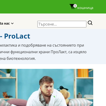
0
кошница
За нас
 ProLact
филактика и подобряване на състоянието при
тични функционални храни ПроЛакт, са изцяло
ена биотехнология.