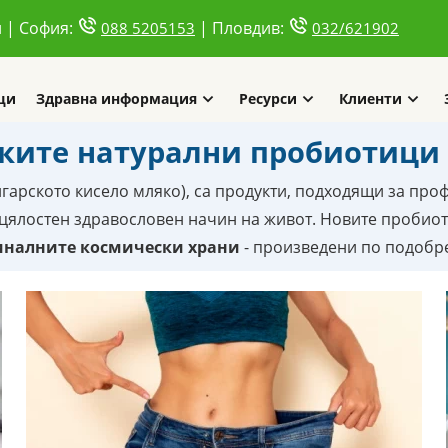
и | София:
| Пловдив:
088 5205153
032/621902
ци
Здравна информация
Ресурси
Клиенти
ките натурални пробиотици -
гарското кисело мляко), са продукти, подходящи за про
 цялостен здравословен начин на живот. Новите пробио
иналните космически храни
- произведени по подобр