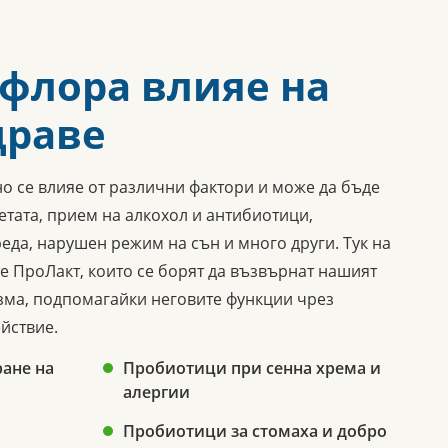
 флора влияе на
драве
о се влияе от различни фактори и може да бъде
тата, прием на алкохол и антибиотици,
еда, нарушен режим на сън и много други. Тук на
 ПроЛакт, които се борят да възвърнат нашият
изма, подпомагайки неговите функции чрез
йствие.
ане на
Пробиотици при сенна хрема и
алергии
Пробиотици за стомаха и добро