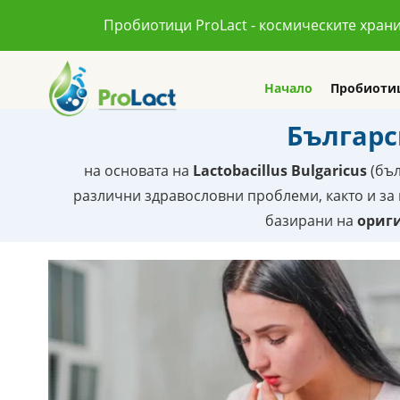
Пробиотици ProLact - космическите хран
Начало
Пробиоти
Българс
на основата на
Lactobacillus Bulgaricus
(бъл
различни здравословни проблеми, както и за
базирани на
ориг