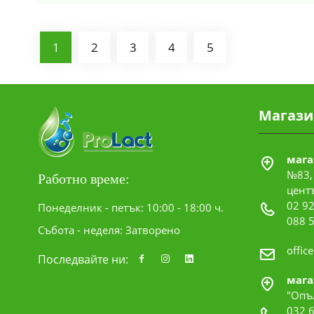
1
2
3
4
5
Магази
мага
№83, 
Работно време:
цент
02 92
Понеделник - петък: 10:00 - 18:00 ч.
088 
Събота - неделя: Затворено
offic
Последвайте ни:
мага
"Опъ
032 6