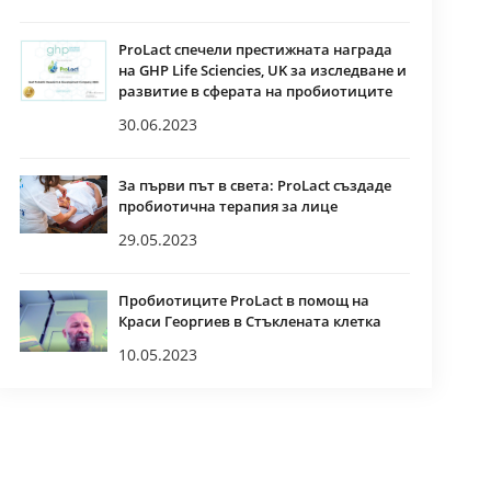
ProLact спечели престижната награда
на GHP Life Sciencies, UK за изследване и
развитие в сферата на пробиотиците
30.06.2023
За първи път в света: ProLact създаде
пробиотична терапия за лице
29.05.2023
Пробиотиците ProLact в помощ на
Краси Георгиев в Стъклената клетка
10.05.2023