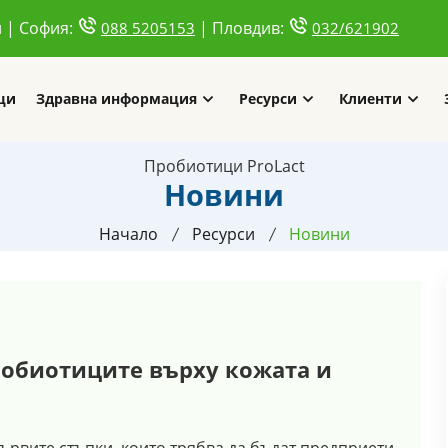
и | София:
| Пловдив:
088 5205153
032/621902
ци
Здравна информация
Ресурси
Клиенти
Пробиотици ProLact
Новини
Начало
Ресурси
Новини
робиотиците върху кожата и