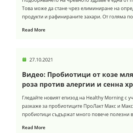
Подобряването на чревното здраве е една от п
Това може да стане чрез елиминиране на опред
продукти и рафинираните захари. От голяма по
Read More
27.10.2021
Видео: Пробиотици от козе мля
роза против алергии и сенна х
Гледайте новият епизод на Healthy Morning с 
разкаже за пробиотиците ПроЛакт Макс и Макс
пробиотици съдържат много повече полезни вещ
Read More