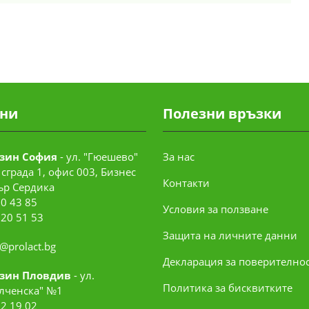
ни
Полезни връзки
зин София
- ул. "Гюешево"
За нас
сграда 1, офис 003, Бизнес
Контакти
ър Сердика
0 43 85
Условия за ползване
520 51 53
Защита на личните данни
e@prolact.bg
Декларация за поверително
зин Пловдив
- ул.
Политика за бисквитките
лченска" №1
2 19 02