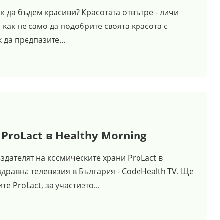
к да бъдем красиви? Красотата отвътре - личи
 как не само да подобрите своята красота с
к да предпазите...
ProLact в Healthy Morning
здателят на космическите храни ProLact в
здравна телевизия в България - CodeHealth TV. Ще
 ProLact, за участието...