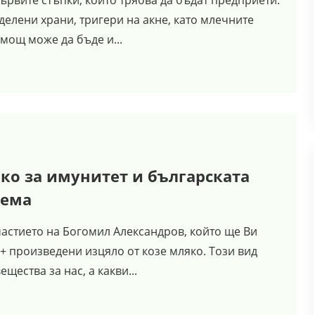
ървите стъпки, които трябва да бъдат предприети.
елени храни, тригери на акне, като млечните
мощ може да бъде и...
ко за имунитет и българската
рема
участието на Богомил Александров, който ще Ви
+ произведени изцяло от козе мляко. Този вид
ества за нас, а какви...