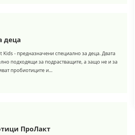
а деца
t Kids - предназначени специално за деца. Двата
елно подходящи за подрастващите, а защо не и за
ват пробиотиците и...
иотици ПроЛакт