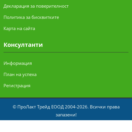
Декларация за поверителност
Политика за бисквитките
Карта на сайта
Консултанти
Информация
План на успеха
Регистрация
© ПроЛакт Трейд ЕООД 2004-2026. Всички права
запазени!
Официален разпространител за България на
пробиотици
ProLact