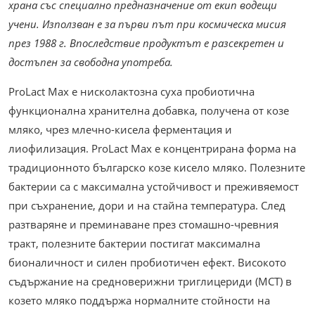
храна със специално предназначение от екип водещи
учени. Използван е за първи път при космическа мисия
през 1988 г. Впоследствие продуктът е разсекретен и
достъпен за свободна употреба.
ProLact Max е нисколактозна суха пробиотична
функционална хранителна добавка, получена от козе
мляко, чрез млечно-кисела ферментация и
лиофилизация. ProLact Max е концентрирана форма на
традиционното българско козе кисело мляко. Полезните
бактерии са с максимална устойчивост и преживяемост
при съхранение, дори и на стайна температура. След
разтваряне и преминаване през стомашно-чревния
тракт, полезните бактерии постигат максимална
бионаличност и силен пробиотичен ефект. Високото
съдържание на средноверижни триглицериди (MCT) в
козето мляко поддържа нормалните стойности на