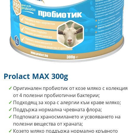
Prolact MAX 300g
Оригинален пробиотик от козе мляко с колекция
от 4 полезни пробиотични бактерии;
Подходящ за хора с алергии към краве мляко;
Поддържа нормална чревната флора;
Подпомага храносмилането и усвояването на
полезни вещества от храната;
Козето мляко поддържа нормално кръвното