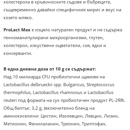
холестерола в кръвоносните съдове и бъбреците,
същевременно давайки специфичния мирис и вкус на
козето мляко.
ProLact Max
е изцяло натурален продукт и не съдържа
генноманипулирани микроорганизми, глутен,
холестерол, изкуствени оцветители, соя, ядки и
консерванти.
В една дневна доза от 10 g се съдържат:
Над 10 милиарда CFU пробиотични щамове на
Lactobacillus delbrueckii spp. Bulgaricus, Streptococcus
thermophilus, Lactobacillus rhamnosus и Lactobacillus
reuteri под формата на сух пробиотичен продукт PL-2RRi.
Общ белтък: 3,2 g, (включително бленд на
аминокиселини: Цистин, Изолевцин, Левцин, Лизин,
Метионин, Фенилаланин, Треонин, Триптофан,