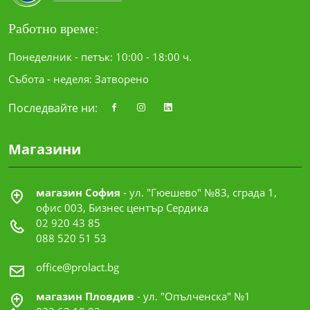
Работно време:
Понеделник - петък: 10:00 - 18:00 ч.
Събота - неделя: Затворено
Последвайте ни:
Магазини
магазин София
- ул. "Гюешево" №83, сграда 1,
офис 003, Бизнес център Сердика
02 920 43 85
088 520 51 53
office@prolact.bg
магазин Пловдив
- ул. "Опълченска" №1