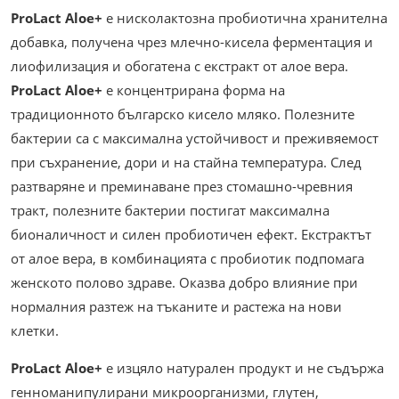
ProLact Aloe+
е нисколактозна пробиотична хранителна
добавка, получена чрез млечно-кисела ферментация и
лиофилизация и обогатена с екстракт от алое вера.
ProLact Aloe+
е концентрирана форма на
традиционното българско кисело мляко. Полезните
бактерии са с максимална устойчивост и преживяемост
при съхранение, дори и на стайна температура. След
разтваряне и преминаване през стомашно-чревния
тракт, полезните бактерии постигат максимална
бионаличност и силен пробиотичен ефект. Екстрактът
от алое вера, в комбинацията с пробиотик подпомага
женското полово здраве. Оказва добро влияние при
нормалния разтеж на тъканите и растежа на нови
клетки.
ProLact Aloe+
е изцяло натурален продукт и не съдържа
генноманипулирани микроорганизми, глутен,