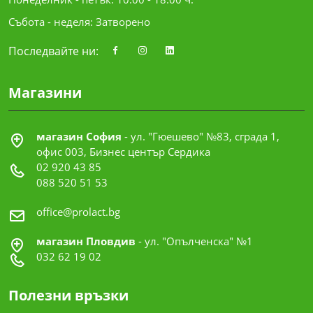
Събота - неделя: Затворено
Последвайте ни:
Магазини
магазин София
- ул. "Гюешево" №83, сграда 1,
офис 003, Бизнес център Сердика
02 920 43 85
088 520 51 53
office@prolact.bg
магазин Пловдив
- ул. "Опълченска" №1
032 62 19 02
Полезни връзки