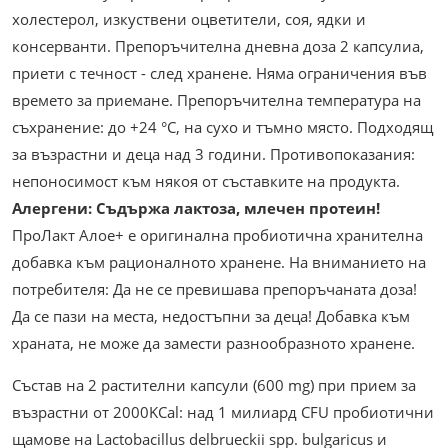
холестерол, изкуствени оцветители, соя, ядки и
консерванти. Препоръчителна дневна доза 2 капсулиа,
приети с течност - след хранене. Няма ограничения във
времето за приемане. Препоръчителна температура на
съхранение: до +24 °С, на сухо и тъмно място. Подходящ
за възрастни и деца над 3 години. Противопоказания:
непоносимост към някоя от съставките на продукта.
Алергени: Съдържа лактоза, млечен протеин!
ПроЛакт Алое+ е оригинална пробиотична хранителна
добавка към рационалното хранене. На вниманието на
потребителя: Да не се превишава препоръчаната доза!
Да се пази на места, недостъпни за деца! Добавка към
храната, не може да замести разнообразното хранене.
Състав на 2 растителни капсули (600 mg) при прием за
възрастни от 2000KCal: над 1 милиард CFU пробиотични
щамове на Lactobacillus delbrueckii spp. bulgaricus и