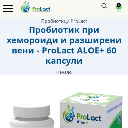
0
Пробиотици ProLact
Пробиотик при
хемороиди и разширени
вени - ProLact ALOE+ 60
капсули
Начало