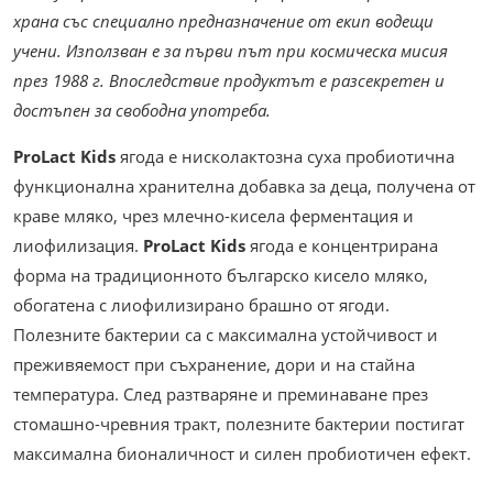
храна със специално предназначение от екип водещи
учени. Използван е за първи път при космическа мисия
през 1988 г. Впоследствие продуктът е разсекретен и
достъпен за свободна употреба.
ProLact Kids
ягода е нисколактозна суха пробиотична
функционална хранителна добавка за деца, получена от
краве мляко, чрез млечно-кисела ферментация и
лиофилизация.
ProLact Kids
ягода е концентрирана
форма на традиционното българско кисело мляко,
обогатена с лиофилизирано брашно от ягоди.
Полезните бактерии са с максимална устойчивост и
преживяемост при съхранение, дори и на стайна
температура. След разтваряне и преминаване през
стомашно-чревния тракт, полезните бактерии постигат
максимална бионаличност и силен пробиотичен ефект.