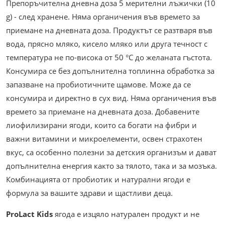
Препоръчителна дневна доза 5 мерителни лъжички (10
g) - след хранене. Няма органичения във времето за
приемане на дневната доза. Продуктът се разтваря във
вода, прясно мляко, кисело мляко или друга течност с
температура не по-висока от 50 °С до желаната гъстота.
Консумира се без допълнителна топлинна обработка за
запазване на пробиотичните щамове. Може да се
консумира и директно в сух вид. Няма органичения във
времето за приемане на дневната доза. Добавените
лиофилизирани ягоди, които са богати на фибри и
важни витамини и микроелементи, освен страхотен
вкус, са особенно полезни за детския организъм и дават
допълнителна енергия както за тялото, така и за мозъка.
Комбинацията от пробиотик и натурални ягоди е
формула за вашите здрави и щастливи деца.
ProLact Kids
ягода е изцяло натурален продукт и не