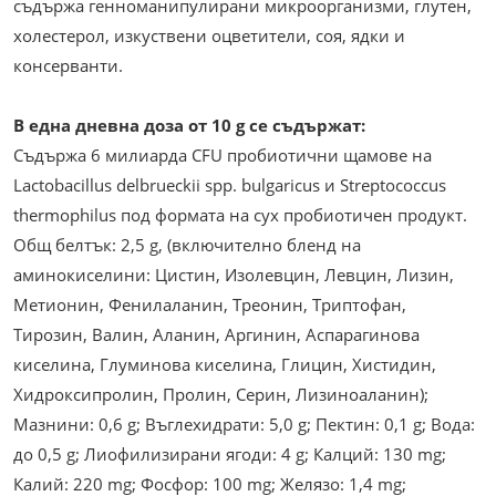
съдържа генноманипулирани микроорганизми, глутен,
холестерол, изкуствени оцветители, соя, ядки и
консерванти.
В една дневна доза от 10 g се съдържат:
Съдържа 6 милиарда CFU пробиотични щамове на
Lactobacillus delbrueckii spp. bulgaricus и Streptococcus
thermophilus под формата на сух пробиотичен продукт.
Общ белтък: 2,5 g, (включително бленд на
аминокиселини: Цистин, Изолевцин, Левцин, Лизин,
Метионин, Фенилаланин, Треонин, Триптофан,
Тирозин, Валин, Аланин, Аргинин, Аспарагинова
киселина, Глуминова киселина, Глицин, Хистидин,
Хидроксипролин, Пролин, Серин, Лизиноаланин);
Мазнини: 0,6 g; Въглехидрати: 5,0 g; Пектин: 0,1 g; Вода:
до 0,5 g; Лиофилизирани ягоди: 4 g; Калций: 130 mg;
Калий: 220 mg; Фосфор: 100 mg; Желязо: 1,4 mg;