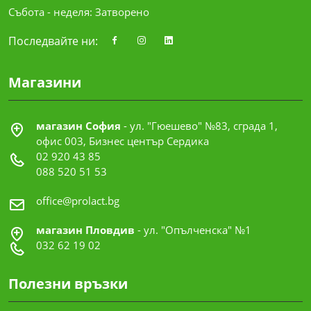
Събота - неделя: Затворено
Последвайте ни:
Магазини
магазин София
- ул. "Гюешево" №83, сграда 1,
офис 003, Бизнес център Сердика
02 920 43 85
088 520 51 53
office@prolact.bg
магазин Пловдив
- ул. "Опълченска" №1
032 62 19 02
Полезни връзки