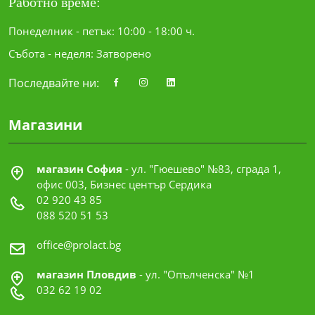
Работно време:
Понеделник - петък: 10:00 - 18:00 ч.
Събота - неделя: Затворено
Последвайте ни:
Магазини
магазин София
- ул. "Гюешево" №83, сграда 1,
офис 003, Бизнес център Сердика
02 920 43 85
088 520 51 53
office@prolact.bg
магазин Пловдив
- ул. "Опълченска" №1
032 62 19 02